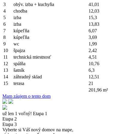
3
obýv. izba + kuchyňa
41,01
4
chodba
12,03
5
izba
15,3
6
izba
13,83
7
kúpeľňa
6,07
8
kúpeľňa
3,69
9
wc
1,99
10
špajza
2,42
11
technická miestnosť
4,51
12
spálňa
10,76
13
šatník
6,3
14
záhradný sklad
12,51
15
terasa
21
201,96 m²
Mam záujem o tento dom
už len 1 voľný!
Etapa 1
Etapa 2
Etapa 3
Vyberte si Váš nový domov na mape,