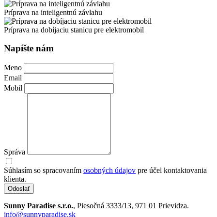
Príprava na inteligentnú závlahu
Príprava na dobíjaciu stanicu pre elektromobil
Leaflet
|
©
OpenStreetMap
+
Napíšte nám
−
Meno
Email
Mobil
Správa
Súhlasím so spracovaním
osobných údajov
pre účel kontaktovania
klienta.
Odoslať
Sunny Paradise s.r.o.
, Piesočná 3333/13, 971 01 Prievidza.
info@sunnyparadise.sk